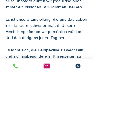
Krise. Insofern dürfen wir jede Krise auch 
immer ein bisschen “Willkommen” heißen. 
Es ist unsere Einstellung, die uns das Leben 
leichter oder schwerer macht. Unsere 
Einstellung können wir persönlich wählen. 
Und das übrigens jeden Tag neu!
Es lohnt sich, die Perspektive zu wechseln 
und sich insbesondere in Krisenzeiten zu 
fragen, welche Möglichkeiten und Chancen 
entstehen.  
Viele hätten sich vor zwei Jahren noch nicht 
vorstellen können, den Dienstplan online zu 
erstellen und die Daten gleichzeitig für die 
Lohnbuchhaltung zu nutzen. Der 
Mitarbeitermangel und der Fokus auf die 
Bedürfnisse der Mitarbeiter haben sicherlich 
dazu beigetragen, dass dies inzwischen für 
viele Betriebe zum Standard geworden ist.  